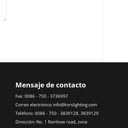
Mensaje de contacto
Fax: 0086 - 750 - 3736997
Correo electrónico info@korslighting.com
Teléfono: 0086 - 750 - 3839128, 3839129
Dirección: No. 1 Rainbow road, zona