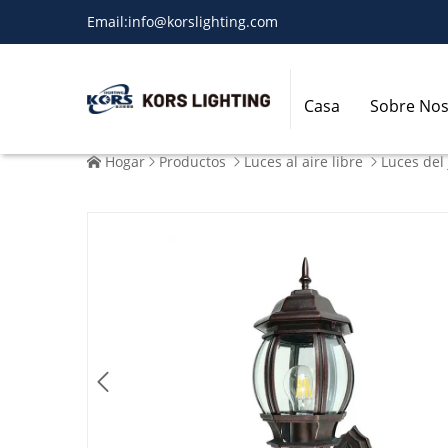
Email:
info@korslighting.com
Casa
Sobre Nos
Hogar
Productos
Luces al aire libre
Luces del 




