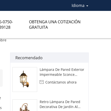
Idioma
6-0750-
OBTENGA UNA COTIZACIÓN
39128
GRATUITA
ibre
Recomendado
Lámpara De Pared Exterior
Impermeable Sconce
Lámpara De Pórtico
Contáctanos ahora

e
Retro Lámpara De Pared
e
Decorativa De Jardín Al
s