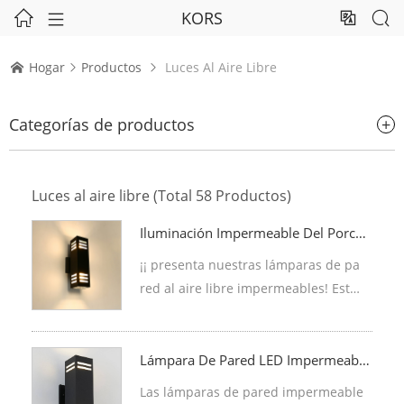
KORS




Hogar
Productos
Luces Al Aire Libre



Categorías de productos
+
Luces al aire libre
(Total 58 Productos)
Iluminación Impermeable Del Porch
E Del Jardín Al Aire Libre
¡¡ presenta nuestras lámparas de pa
red al aire libre impermeables! Esta
solución de iluminación de moda y d
uradera mejorará su espacio al aire l
ibre. Su diseño impermeable lo prot
Lámpara De Pared LED Impermeable
De Aluminio Al Aire Libre
ege de la lluvia, por lo que es ideal p
Las lámparas de pared impermeable