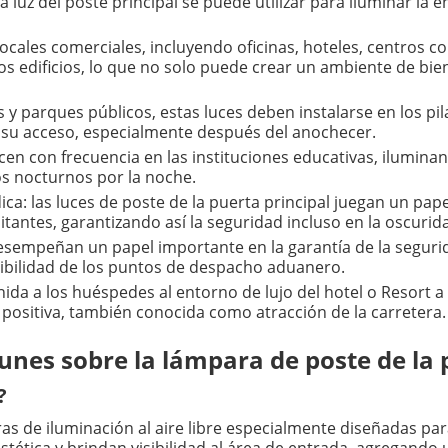
a luz del poste principal se puede utilizar para iluminar la 
s locales comerciales, incluyendo oficinas, hoteles, centros 
tos edificios, lo que no solo puede crear un ambiente de bie
s y parques públicos, estas luces deben instalarse en los pi
ar su acceso, especialmente después del anochecer.
ecen con frecuencia en las instituciones educativas, ilumina
os nocturnos por la noche.
ca: las luces de poste de la puerta principal juegan un papel
itantes, garantizando así la seguridad incluso en la oscurid
desempeñan un papel importante en la garantía de la seguri
isibilidad de los puntos de despacho aduanero.
ida a los huéspedes al entorno de lujo del hotel o Resort a 
ositiva, también conocida como atracción de la carretera.
nes sobre la lámpara de poste de la p
?
as de iluminación al aire libre especialmente diseñadas par