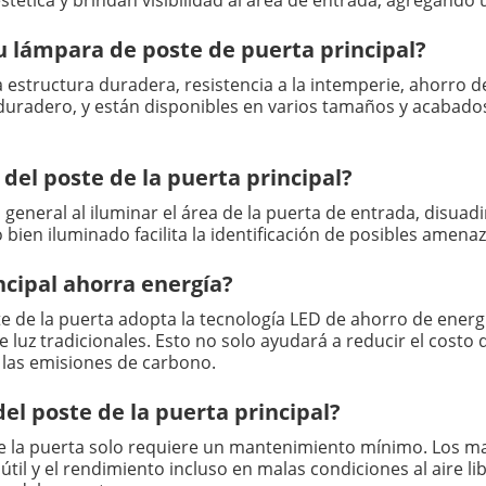
stética y brindan visibilidad al área de entrada, agregando 
 su lámpara de poste de puerta principal?
 estructura duradera, resistencia a la intemperie, ahorro 
 duradero, y están disponibles en varios tamaños y acabados
 del poste de la puerta principal?
 general al iluminar el área de la puerta de entrada, disuadi
 bien iluminado facilita la identificación de posibles amenaz
incipal ahorra energía?
e de la puerta adopta la tecnología LED de ahorro de energ
luz tradicionales. Esto no solo ayudará a reducir el costo d
 las emisiones de carbono.
el poste de la puerta principal?
 de la puerta solo requiere un mantenimiento mínimo. Los m
 útil y el rendimiento incluso en malas condiciones al aire li