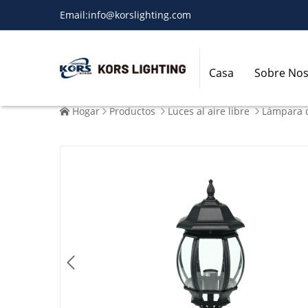
Email:
info@korslighting.com
Casa
Sobre Nos
Hogar
Productos
Luces al aire libre
Lámpara 




