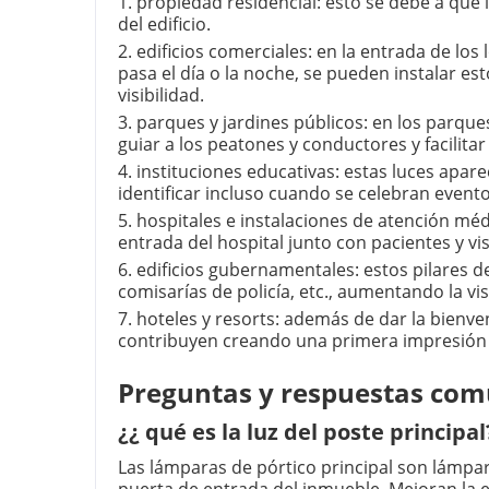
1. propiedad residencial: esto se debe a que l
del edificio.
2. edificios comerciales: en la entrada de lo
pasa el día o la noche, se pueden instalar es
visibilidad.
3. parques y jardines públicos: en los parque
guiar a los peatones y conductores y facilit
4. instituciones educativas: estas luces apar
identificar incluso cuando se celebran event
5. hospitales e instalaciones de atención médi
entrada del hospital junto con pacientes y vis
6. edificios gubernamentales: estos pilares 
comisarías de policía, etc., aumentando la v
7. hoteles y resorts: además de dar la bienven
contribuyen creando una primera impresión p
Preguntas y respuestas comu
¿¿ qué es la luz del poste principal
Las lámparas de pórtico principal son lámpar