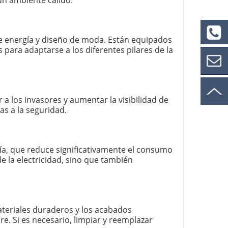
un ambiente cálido.
de energía y diseño de moda. Están equipados
 para adaptarse a los diferentes pilares de la
Teléfon
o:
+86-
0750-
Contáct
383912
r a los invasores y aumentar la visibilidad de
8
as a la seguridad.
anos
ahora
ía, que reduce significativamente el consumo
e la electricidad, sino que también
ateriales duraderos y los acabados
bre. Si es necesario, limpiar y reemplazar